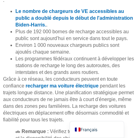
:
Le nombre de chargeurs de VE accessibles au
public a doublé depuis le début de l'administration
Biden-Harris.
.
Plus de 192 000 bornes de recharge accessibles au
public sont aujourd'hui en service dans tout le pays.
Environ 1 000 nouveaux chargeurs publics sont
Deutsch
ajoutés chaque semaine.
Bahasa Indonesia
Les programmes fédéraux continuent à développer les
stations de recharge le long des autoroutes, des
Türkçe
interstates et des grands axes routiers.
العربية
Grâce à ce réseau, les conducteurs peuvent en toute
confiance
recharger ma voiture électrique
pendant les
Русский
trajets longue distance. Une planification stratégique permet
Português
aux conducteurs de ne jamais être à court d'énergie, même
dans des zones peu familières. La recharge des voitures
Español
électriques en déplacement offre désormais commodité et
English
fiabilité pour tous les trajets.
Français
🚗
Remarque :
Vérifiez toujours la compatibilité