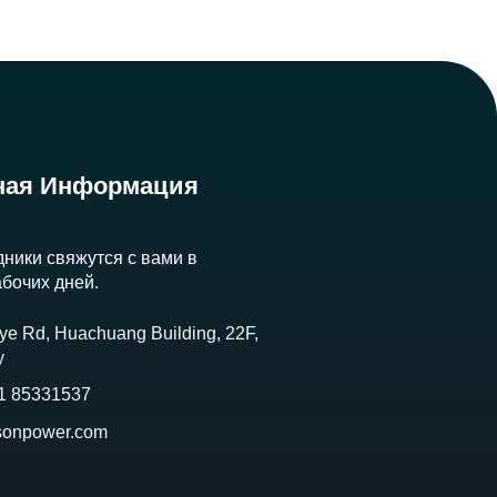
ная Информация
ники свяжутся с вами в
абочих дней.
ye Rd, Huachuang Building, 22F,
у
1 85331537
sonpower.com