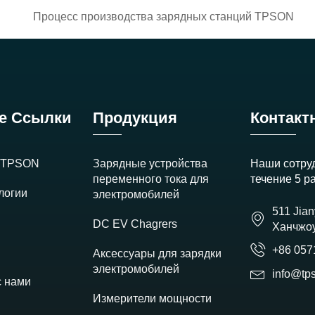
е Ссылки
Продукция
Контакт
и TPSON
Зарядные устройства
Наши сотруд
переменного тока для
течение 5 р
логии
электромобилей
511 Jian
DC EV Chagrers
Ханчжо
+86 057
Аксессуары для зарядки
электромобилей
info@tp
с нами
Измерители мощности