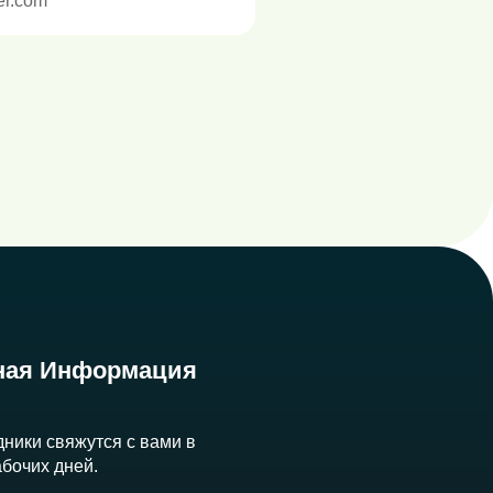
er.com
ная Информация
ники свяжутся с вами в
абочих дней.