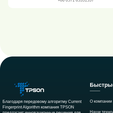
+86 0571 85331537
Быстры
О компани
Благодаря передовому алгоритму Current
Fingerprint Algorithm компания TPSON
Наши техно
предлагает инновационные решения для