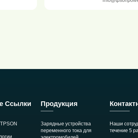
info@tpsonpow
е Ссылки
Продукция
Контакт
и TPSON
Зарядные устройства
Наши сотруд
переменного тока для
течение 5 р
логии
электромобилей