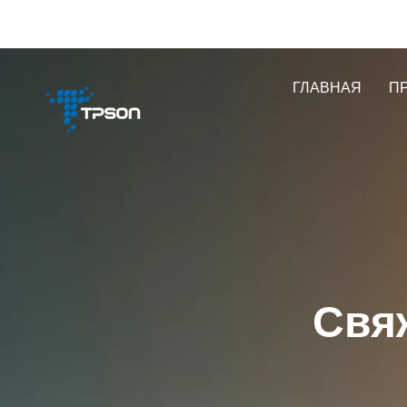
info@tpsonpower.com
ГЛАВНАЯ
П
Свя