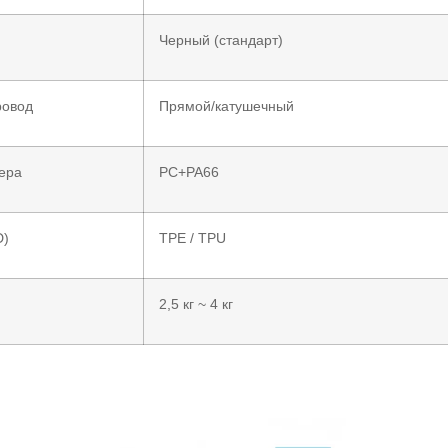
Черный (стандарт)
ровод
Прямой/катушечный
ера
PC+PA66
D)
TPE / TPU
2,5 кг ~ 4 кг