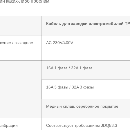
ии каких-либо проблем.
Кабель для зарядки электромобилей TP
жение / выходное
AC 230V/400V
16A 1 фаза / 32A 1 фаза
16A 3 фазы / 32A 3 фазы
н
Медный сплав, серебряное покрытие
 вибрации
Соответствует требованиям JDQ53.3