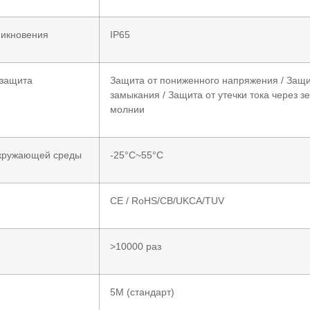
никновения
IP65
 защита
Защита от пониженного напряжения / Защит
замыкания / Защита от утечки тока через з
молнии
кружающей среды
-25°C~55°C
CE / RoHS/CB/UKCA/TUV
>10000 раз
5M (стандарт)