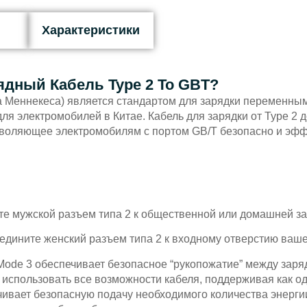
Характеристики
ядный Кабель Type 2 To GBT?
а Меннекеса) является стандартом для зарядки переменным
я электромобилей в Китае. Кабель для зарядки от Type 2 д
воляющее электромобилям с портом GB/T безопасно и эфф
е мужской разъем типа 2 к общественной или домашней за
дините женский разъем типа 2 к входному отверстию ваше
Mode 3 обеспечивает безопасное “рукопожатие” между зар
 использовать все возможности кабеля, поддерживая как од
печивает безопасную подачу необходимого количества энерг