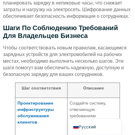
планировать зарядку в непиковые часы, что снижает
затраты и нагрузку на электросеть. Шифрование данных
обеспечивает безопасность информации о сотрудниках.
Шаги По Соблюдению Требований
Для Владельцев Бизнеса
Deutsch
Чтобы соответствовать новым правилам, касающимся
зарядных устройств для электромобилей на рабочих
Bahasa Indonesia
местах, необходимо выполнить несколько шагов. Эти
Türkçe
шаги помогут вам обеспечить надежную, доступную и
безопасную зарядку для ваших сотрудников.
العربية
Français
Шаг соответствия
Описание
Português
Проектирование
Создайте систему,
Español
инфраструктуры
отвечающую
обслуживания
требованиям
English
клиентов
законодательства и
Русский
улучшающую
поддержку клиентов.