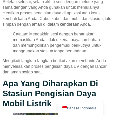
Setelah selesai, selalu akhiri sesi dengan metode yang
sama dengan yang Anda gunakan untuk memulainya.
Hentikan proses pengisian daya di aplikasi atau ketuk
kembali kartu Anda. Cabut kabel dari mobil dan stasiun, lalu
simpan dengan aman di dalam kendaraan Anda.
Catatan: Mengakhiri sesi dengan benar akan
memastikan Anda tidak dikenai biaya tambahan
Deutsch
dan memungkinkan pengemudi berikutnya untuk
Türkçe
menggunakan stasiun tanpa penundaan.
العربية
Mengikuti langkah-langkah berikut akan membantu Anda
Français
menyelesaikan proses pengisian daya EV dengan lancar
dan aman setiap saat.
Русский
Apa Yang Diharapkan Di
Português
Español
Stasiun Pengisian Daya
English
Mobil Listrik
Bahasa Indonesia