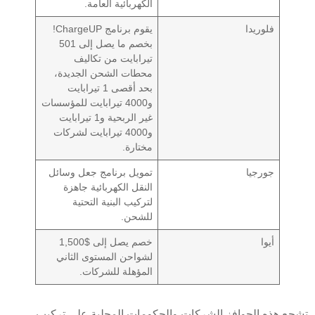
الكهربائية العامة.
فلوريدا
يقوم برنامج ChargeUP!
بخصم ما يصل إلى 501
تيرابايت من تكاليف
محطات الشحن الجديدة،
بحد أقصى 1 تيرابايت
و4000 تيرابايت للمؤسسات
غير الربحية و1 تيرابايت
و4000 تيرابايت لشركات
مختارة.
جورجيا
تمويل برنامج جعل وسائل
النقل الكهربائية جاهزة
لتركيب البنية التحتية
للشحن.
أيوا
خصم يصل إلى $1,500
لشواحن المستوى الثاني
المؤهلة للشركات.
تشجع هذه الحوافز الشركات والحكومات المحلية على تركيب