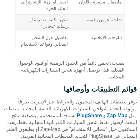
ملصقات مرمزة بالألوان
أخضر أو أزرق للإشارة إلى
الحالة الحرة
شاشة عرض رقمية
تظهر تكلفة صفرية أو
رسالة “مجاني”
اللوحات الإعلامية
تفاصيل حول الشحن
المجاني وقواعد الاستخدام
نصيحة: تحقق دائماً من الحدود الزمنية أو قيود الوصول
المعلنة قبل توصيل أجهزة شحن السيارات الكهربائية
المجانية.
قوائم التطبيقات وأوصافها
توفر تطبيقات الهاتف المحمول والخرائط عبر الإنترنت طرقاً
موثوقة لتحديد شواحن السيارات الكهربائية العامة المجانية. منصات
مثل
Zap-Map و PlugShare
تسمح للمستخدمين بتصفية نتائج
البحث لإظهار نقاط شحن السيارات الكهربائية المجانية فقط. يحدد
السائقون خيار “مجاني للاستخدام” في Zap-Map أو يطبقون الفلتر
المجاني في PlugShare لتحديد المحطات المجانية القريبة.