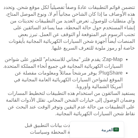
تتضمن قوائم التطبيقات عادةً وصفاً تفصيلياً لكل موقع شحن. وتحدد
هذه الأوصاف ما إذا كان الشاحن مجانياً أم لا، ونوع الموصل المتاح،
وأي متطلبات للوصول. تعرض العديد من التطبيقات تحديثات من
إنشاء المستخدم حول حالة المحطة، مما يساعد السائقين على
تجنب الرسوم غير المتوقعة أو التوقف عن العمل. تبرز بعض
المنصات أيضاً أجهزة شحن السيارات الكهربائية المجانية بأيقونات
خاصة أو رموز ملونة للتعرف السريع عليها.
Deutsch
Bahasa Indonesia
Zap-Map: يقدم فلتر “مجاني للاستخدام” للعثور على شواحن
السيارات الكهربائية المجانية في جميع أنحاء المملكة المتحدة.
Türkçe
PlugShare: يوفر مرشحاً مماثلاً ومعلومات مفصلة عن
Français
الموقع لشواحن السيارات الكهربائية العامة المجانية في
أمريكا الشمالية وأوروبا.
Русский
يستفيد السائقون من استخدام هذه التطبيقات لتخطيط المسارات
Português
وضمان الوصول إلى خيارات الشحن المجاني. تقلل الأدوات القائمة
على التطبيقات من حالة عدم اليقين وتوفر الوقت عند البحث عن
Español
نقاط شحن السيارات الكهربائية المجانية.
English
ملاحظة: تحقق دائمًا من أحدث بيانات التطبيق قبل
العربية
الوصول، حيث قد تتغير حالة المحطة وسياسات