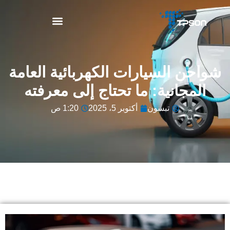
نبذة عن TPSON
شواحن السيارات الكهربائية العامة
المجانية: ما تحتاج إلى معرفته
تبسون
أكتوبر 5، 2025
1:20 ص