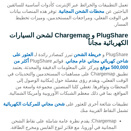
تعمل التطبيقات والخرائط عبر الإنترنت كأدوات أساسية للسائقين
الباحثين عن
محطات الشحن المجانية
. توفر هذه المنصات بيانات
في الوقت الفعلي، ومراجعات المستخدمين، وميزات تخطيط
المسار.
PlugShare و Chargemap لشحن السيارات
الكهربائية مجاناً
PlugShare و
خريطة الشحن
تبرز كمصادر رائدة لـ
العثور على
شاحن كهربائي مجاني عام مجاني
. قوائم PlugShare
أكثر من
500,000 موقع
ويركز على المعلومات الدقيقة والمحدثة. يعتمد
تطبيق Chargemap على مساهمات المستخدمين والتحديثات في
الوقت الفعلي، ويقدم رؤى مفصلة حول إمكانية الوصول إلى
المحطات وتوافرها. تغطي كلتا المنصتين مجموعة واسعة من
المواقع، بما في ذلك معظم الشبكات الأوروبية وأمريكا الشمالية.
تطبيقات شائعة أخرى للعثور على
شحن مجاني للمركبات الكهربائية
تشمل النقاط القريبة منك
Chargemap: يقدم نظرة عامة شاملة على نقاط الشحن
المجانية في أوروبا، مع فلاتر لنوع القابس ومخرج الطاقة.