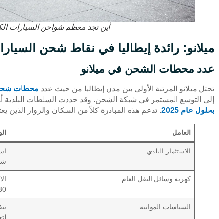
أين تجد معظم شواحن السيارات الكهرب
ميلانو: رائدة إيطاليا في نقاط شحن السيارات
عدد محطات الشحن في ميلانو
تحتل ميلانو المرتبة الأولى بين مدن إيطاليا من حيث عدد
محطات شحن ا
إلى التوسع المستمر في شبكة الشحن. وقد حددت السلطات البلدية أ
بحلول عام 2025
. تدعم هذه المبادرة كلاً من السكان والزوار الذين ي
العامل
ال
الاستثمار البلدي
شحن
كهربة وسائل النقل العام
2030، بميزانية تب
السياسات المواتية
تنف
لت