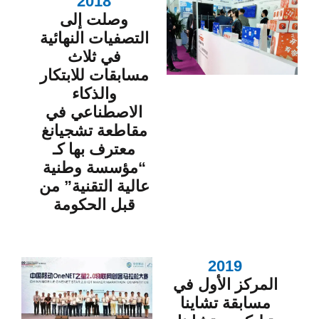
2018
وصلت إلى
التصفيات النهائية
في ثلاث
مسابقات للابتكار
والذكاء
الاصطناعي في
مقاطعة تشجيانغ
معترف بها كـ
“مؤسسة وطنية
عالية التقنية” من
قبل الحكومة
2019
المركز الأول في
مسابقة تشاينا