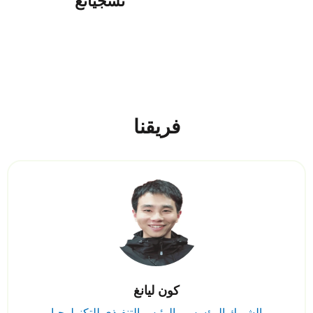
تشجيانغ”
فريقنا
كون ليانغ
الشريك المؤسس والرئيس التنفيذي للتكنولوجيا