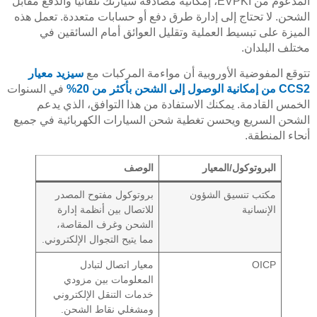
المدعوم من EVPKI، إمكانية مصادقة سيارتك تلقائياً والدفع مقابل
الشحن. لا تحتاج إلى إدارة طرق دفع أو حسابات متعددة. تعمل هذه
الميزة على تبسيط العملية وتقليل العوائق أمام السائقين في
مختلف البلدان.
تتوقع المفوضية الأوروبية أن مواءمة المركبات مع
سيزيد معيار
CCS2 من إمكانية الوصول إلى الشحن بأكثر من 20%
في السنوات
الخمس القادمة. يمكنك الاستفادة من هذا التوافق، الذي يدعم
الشحن السريع ويحسن تغطية شحن السيارات الكهربائية في جميع
أنحاء المنطقة.
البروتوكول/المعيار
الوصف
مكتب تنسيق الشؤون
بروتوكول مفتوح المصدر
الإنسانية
للاتصال بين أنظمة إدارة
الشحن وغرف المقاصة،
مما يتيح التجوال الإلكتروني.
OICP
معيار اتصال لتبادل
المعلومات بين مزودي
خدمات التنقل الإلكتروني
ومشغلي نقاط الشحن.