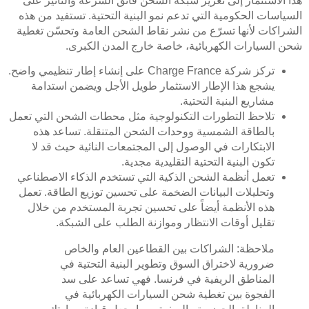
هذا الاستثمار إلى تعزيز شبكة الشحن فائق السرعة والتأثير على
السياسات الحكومية التي تدعم نمو البنية التحتية. تستفيد من هذه
الشراكات لأنها تسرّع من نشر نقاط الشحن العامة وتحسّن تغطية
شحن السيارات الكهربائية، خاصة خارج المدن الكبرى.
تركز شركة Charge France على إنشاء إطار تنظيمي واضح.
يشجع هذا الإطار الاستثمار طويل الأجل ويضمن استدامة
مشاريع البنية التحتية.
تلاحظ التطورات التكنولوجية مثل محطات الشحن التي تعمل
بالطاقة الشمسية ووحدات الشحن المتنقلة. تساعد هذه
الابتكارات في الوصول إلى المجتمعات النائية حيث قد لا
تكون البنية التحتية التقليدية مجدية.
تعمل أنظمة الشحن الذكية التي تستخدم الذكاء الاصطناعي
وتحليلات البيانات الضخمة على تحسين توزيع الطاقة. تعمل
هذه الأنظمة أيضاً على تحسين تجربة المستخدم من خلال
تقليل أوقات الانتظار وموازنة الطلب على الشبكة.
ملاحظة: الشراكات بين القطاعين العام والخاص
ضرورية لاختراق السوق وتطوير البنية التحتية في
المناطق الريفية في فرنسا. فهي تساعد على سد
الفجوة بين تغطية شحن السيارات الكهربائية في