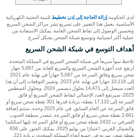
لدى الحكومة
إزالة الحاجة إلى إذن تخطيط
للبنية التحتية الكهربائية
الأساسية. يعمل هذا التغيير على تسريع نشر مراكز الشحن السريع
وتحسين الوصول إلى نقاط الشحن العامة. يمكنك الاستفادة من
عملية أكثر انسيابية وتوسيع شبكة الشحن بشكل أسرع.
أهداف التوسع في شبكة الشحن السريع
تلاحظ نمواً سريعاً في شبكة الشحن السريع في المملكة المتحدة.
ارتفع عدد أجهزة الشحن السريع والسريع للغاية من 5,087 جهاز
شحن سريع وفائق السرعة من 5,087 جهازاً في نهاية عام 2021
إلى 10,118 جهازاً في نهاية عام 2023. وتشير التوقعات إلى أن هذا
العدد سيصل إلى 14,471 بحلول ديسمبر 2024. وبحلول أغسطس
2025، سيرتفع العدد الإجمالي لنقاط الشحن السريع أو فائق
السرعة إلى 17,132 نقطة، بزيادة قدرها 301 نقطة شحن سريع أو
فائق السرعة عن العام السابق. في عام 2025 وحده، ستتم إضافة
2,661 نقطة شحن سريع أو فائق السرعة. تتصدر منطقة الجنوب
الشرقي ب 2432 نقطة شحن سريع أو فائق السرعة تليها اسكتلندا
والشمال الغربي. اعتبارًا من يوليو 2025، يمكنك العثور على 656
نقطة شحن سريع في جميع أنحاء المملكة المتحدة، بزيادة 221