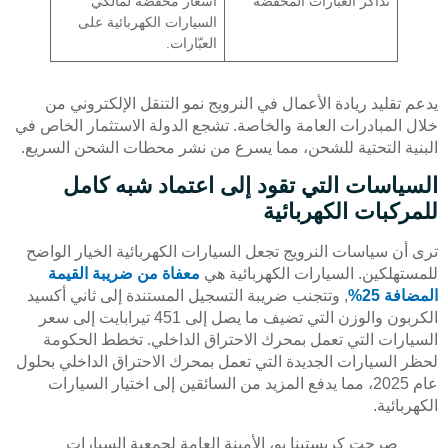
تذاكر العبّارات المخفضة
أسعار مخفضة لمالكي
السيارات الكهربائية على
العبّارات.
يدعم تقليد ريادة الأعمال في النرويج نمو التنقل الإلكتروني من
خلال المبادرات العامة والخاصة. تشجع الدولة الاستثمار الخاص في
البنية التحتية للشحن، مما يسرع من نشر محطات الشحن السريع.
السياسات التي تقود إلى اعتماد شبه كامل
للمركبات الكهربائية
ترى أن سياسات النرويج تجعل السيارات الكهربائية الخيار الواضح
للمستهلكين. السيارات الكهربائية هي
معفاة من ضريبة القيمة
المضافة 25%
, وتتجنب ضريبة التسجيل المستندة إلى ثاني أكسيد
الكربون والوزن التي تضيف ما يصل إلى 451 تيرابايت إلى سعر
السيارات التي تعمل بمحرك الاحتراق الداخلي. تخطط الحكومة
لحظر السيارات الجديدة التي تعمل بمحرك الاحتراق الداخلي بحلول
عام 2025، مما يدفع المزيد من السائقين إلى اختيار السيارات
الكهربائية.
صرحت كريستينا بو، الأمينة العامة لجمعية السيارات