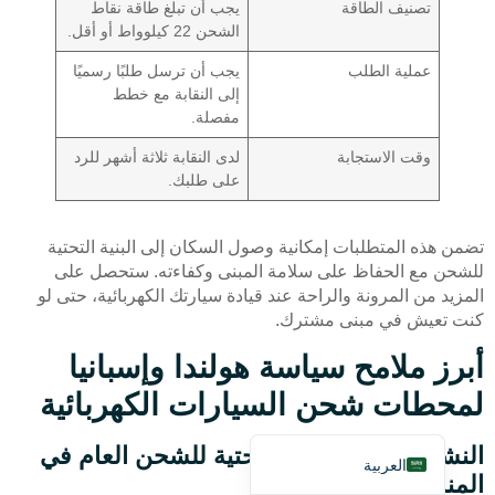
تصنيف الطاقة
يجب أن تبلغ طاقة نقاط
الشحن 22 كيلوواط أو أقل.
عملية الطلب
يجب أن ترسل طلبًا رسميًا
إلى النقابة مع خطط
مفصلة.
وقت الاستجابة
لدى النقابة ثلاثة أشهر للرد
Deutsch
على طلبك.
Bahasa Indonesia
Türkçe
تضمن هذه المتطلبات إمكانية وصول السكان إلى البنية التحتية
للشحن مع الحفاظ على سلامة المبنى وكفاءته. ستحصل على
Français
المزيد من المرونة والراحة عند قيادة سيارتك الكهربائية، حتى لو
Русский
كنت تعيش في مبنى مشترك.
Português
أبرز ملامح سياسة هولندا وإسبانيا
Español
لمحطات شحن السيارات الكهربائية
English
النشر المكثف للبنية التحتية للشحن العام في
العربية
المناطق الحضرية