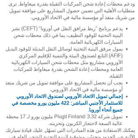
ودعم محطات إعادة شحن المركبات الثقيلة بقدرة ميغاواط. ترى
متطلبات الأهلية التي تضمن حصول المشاريع على موافقة تمويل
من شريك منفذ أو مؤسسة مالية في الاتحاد الأوروبي.
يدعم برنامج "ربط مرافق النقل في أوروبا" (CEFT) نشر
البنية التحتية للوقود النظيف، بما في ذلك محطات شحن
السيارات الكهربائية العامة.
يمول مرفق البنية التحتية لوسائل النقل البديلة للوقود البديل
(AFIF) التابع لصندوق البيئة والتنمية للإقليم المركزي
الأوروبي مشاريع مثل محطات شحن السيارات الكهربائية
العامة ومحطات إعادة الشحن بقدرة ميغاواط للمركبات
الثقيلة.
يجب أن تحصل المشاريع على موافقة تمويل من شريك منفذ
أو مؤسسة مالية في الاتحاد الأوروبي.
إجمالي تمويل الاتحاد الأوروبي لصندوق الاتحاد الأوروبي
للاستثمار الأجنبي المباشر: 422 مليون يورو مخصصة في
جميع أنحاء أوروبا
.
تمويل شركة Plugit Finland: 3.32 مليون يورو لـ 17 محطة
عالية السعة لاحتجاز الكربون وتخزينه.
يمكنك الاستفادة من هذه المبادرات التي تسهّل عليك قيادة سيارتك
الآلية عبر الحدود وتحسّن موثوقية البنية التحتية للشحن العام في