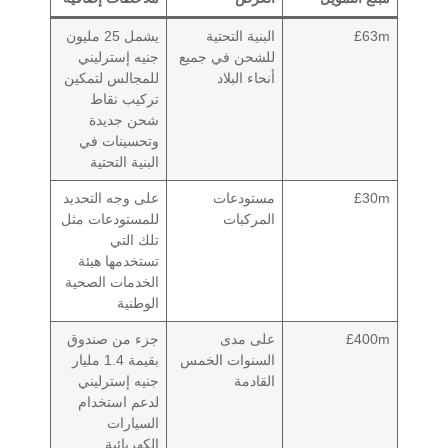
£63m
البنية التحتية
يشمل 25 مليون
للشحن في جميع
جنيه إسترليني
أنحاء البلاد
للمجالس لتمكين
تركيب نقاط
شحن جديدة
وتحسينات في
البنية التحتية
£30m
مستودعات
على وجه التحديد
المركبات
للمستودعات مثل
تلك التي
تستخدمها هيئة
الخدمات الصحية
الوطنية
£400m
على مدى
جزء من صندوق
السنوات الخمس
بقيمة 1.4 مليار
القادمة
جنيه إسترليني
لدعم استخدام
السيارات
الكهربائية