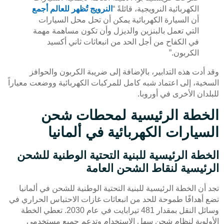
الكهربائية النرويجية، قائلةً “
النرويج تُظهر للعالم أجمع
أن السيارة الكهربائية يمكن أن تحل محل السيارات
التي تعمل بالبنزين والديزل وأن تكون مساهمة مهمة
في الكفاح من أجل الحد من انبعاثات ثاني أكسيد
الكربون.”
وقد أدت هذه التدابير، بالإضافة إلى ضريبة الكربون والحوافز
السخية، إلى اعتماد شبه كامل للمركبات الكهربائية ووضعت معياراً
للبلدان الأخرى في أوروبا.
الخطة الرئيسية لمحطات شحن
السيارات الكهربائية في ألمانيا
الخطة الرئيسية للبنية التحتية الوطنية للشحن
الرئيسية لنقاط الشحن العامة
تجد أن الخطة الرئيسية للبنية التحتية الوطنية للشحن في ألمانيا
تضع أهدافًا طموحة للحد من انبعاثات غازات الاحتباس الحراري في
وسائل النقل بمقدار 481 تيرابايت في عام 2030. تعطي الخطة
الأولوية لنظام شحن سهل الاستخدام وتدعم جميع مستخدمي