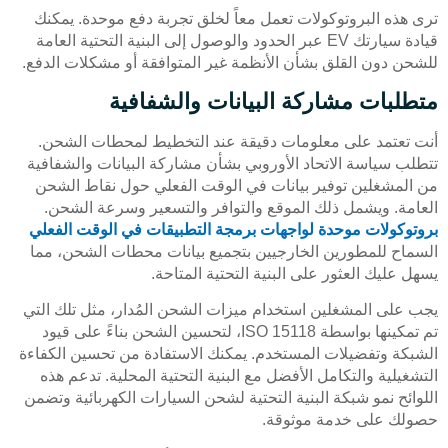
ترى هذه البروتوكولات تعمل معاً لخلق تجربة دفع موحدة. يمكنك
قيادة سيارتك EV عبر الحدود والوصول إلى البنية التحتية العامة
للشحن دون القلق بشأن الأنظمة غير المتوافقة أو مشكلات الدفع.
متطلبات مشاركة البيانات والشفافية
أنت تعتمد على معلومات دقيقة عند التخطيط لمحطات الشحن.
تتطلب سياسة الاتحاد الأوروبي بشأن مشاركة البيانات والشفافية
من المشغلين توفير بيانات في الوقت الفعلي حول نقاط الشحن
العامة. ويشمل ذلك الموقع والتوافر والتسعير وسرعة الشحن.
بروتوكولات موحدة لواجهات برمجة التطبيقات في الوقت الفعلي
السماح للمطورين الخارجيين بتجميع بيانات محطات الشحن، مما
يسهل عليك العثور على البنية التحتية المتاحة.
يجب على المشغلين استخدام ميزات الشحن المُدار، مثل تلك التي
تم تمكينها بواسطة ISO 15118، لتحسين الشحن بناءً على قيود
الشبكة وتفضيلات المستخدم. يمكنك الاستفادة من تحسين الكفاءة
التشغيلية والتكامل الأفضل مع البنية التحتية المحلية. تدعم هذه
اللوائح نمو شبكة البنية التحتية لشحن السيارات الكهربائية وتضمن
حصولك على خدمة موثوقة.