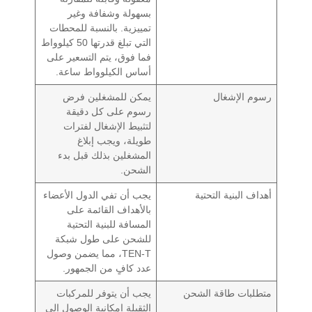
بسهولة وشفافة وغير
تمييزية. بالنسبة للمحطات
التي تبلغ قدرتها 50 كيلوواط
فما فوق، يتم التسعير على
أساس الكيلوواط ساعة.
رسوم الإشغال
يمكن للمشغلين فرض
رسوم على كل دقيقة
لتثبيط الإشغال لفترات
طويلة، ويجب إبلاغ
المشغلين بذلك قبل بدء
الشحن.
أهداف البنية التحتية
يجب أن تفي الدول الأعضاء
بالأهداف القائمة على
المسافة للبنية التحتية
للشحن على طول شبكة
TEN-T، مما يضمن وصول
عدد كافٍ من الجمهور.
متطلبات طاقة الشحن
يجب أن يتوفر للمركبات
الثقيلة إمكانية الوصول إلى